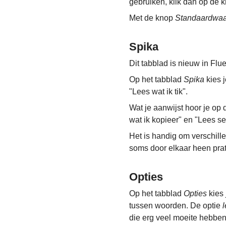
gebruiken, klik dan op de 
Met de knop
Standaardwa
Spika
Dit tabblad is nieuw in Flu
Op het tabblad
Spika
kies 
"Lees wat ik tik".
Wat je aanwijst hoor je op 
wat ik kopieer" en "Lees se
Het is handig om verschille
soms door elkaar heen pra
Opties
Op het tabblad
Opties
kies 
tussen woorden. De optie
l
die erg veel moeite hebben