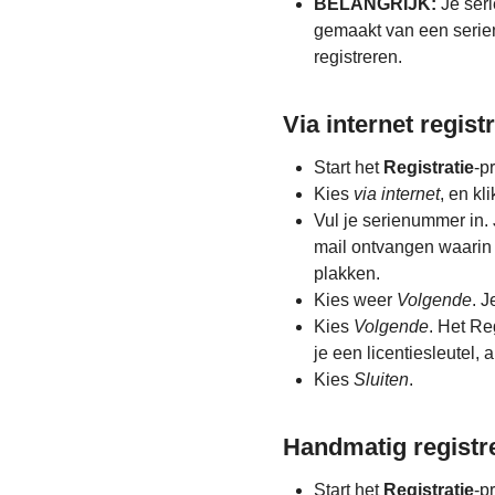
BELANGRIJK:
Je seri
gemaakt van een serien
registreren.
Via internet regist
Start het
Registratie
-p
Kies
via internet
, en kl
Vul je serienummer in.
mail ontvangen waarin 
plakken.
Kies weer
Volgende
. J
Kies
Volgende
. Het Re
je een licentiesleutel, 
Kies
Sluiten
.
Handmatig registr
Start het
Registratie
-p