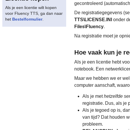
gecontroleerd (automatisch 
Als je een licentie wilt kopen
De registratiegegevens (s
voor Fluency TTS, ga dan naar
het
Bestelformulier
.
TTS\LICENSE.INI
onder de
Files\Fluency
.
Na registratie moet je opn
Hoe vaak kun je re
Als je een licentie hebt vo
notebook. Een netwerklicen
Maar we hebben we er wel r
computer aanschaft, waarop 
Als je met
hetzelfde s
registratie. Dus, als j
Als je tegoed op is, da
van tijd? Dat houden w
probleem.