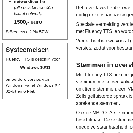
netwerklicentie
(alle pc's binnen één
Behalve Jaws hebben we oo
lokaal netwerk)
nodig enkele aanpassinge
1500,- euro
Speciale vermelding verdi
met Fluency TTS, en wordt 
Prijzen excl. 21% BTW
Verder hebben we vooral ge
versies, zodat voor bestaa
Systeemeisen
Fluency TTS is geschikt voor
Stemmen in overv
Windows 10/11
Met Fluency TTS beschik je
en eerdere versies van
stemmen, niet alleen vol
Windows, vanaf Windows XP,
ook tienerstemmen, een V
32-bit en 64-bit.
Zelfs gefluisterde spraak i
sprekende stemmen.
Ook de MBROLA-stemmen uit
beschikbaar. Deze stemmen
goede verstaanbaarheid, o