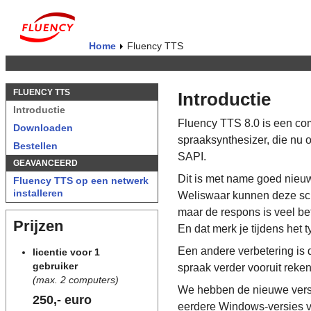
Home
Fluency TTS
FLUENCY TTS
Introductie
Introductie
Fluency TTS 8.0 is een co
Downloaden
spraaksynthesizer, die nu 
Bestellen
SAPI.
GEAVANCEERD
Dit is met name goed nieuw
Fluency TTS op een netwerk
installeren
Weliswaar kunnen deze scre
maar de respons is veel bet
Prijzen
En dat merk je tijdens het t
Een andere verbetering is d
licentie voor 1
gebruiker
spraak verder vooruit reken
(max. 2 computers)
We hebben de nieuwe versi
250,- euro
eerdere Windows-versies v